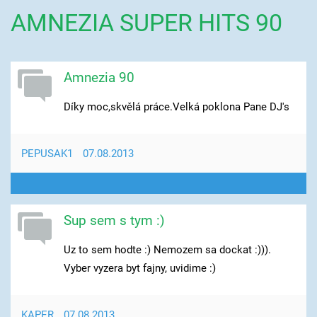
AMNEZIA SUPER HITS 90
Amnezia 90
Díky moc,skvělá práce.Velká poklona Pane DJ's
PEPUSAK1
07.08.2013
Sup sem s tym :)
Uz to sem hodte :) Nemozem sa dockat :))).
Vyber vyzera byt fajny, uvidime :)
KAPER
07.08.2013