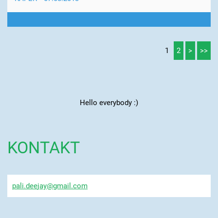
1
2
>
>>
Hello everybody :)
KONTAKT
pali.dee
jay@gmai
l.com