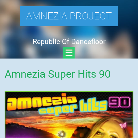
AMNEZIA PROJECT
Republic Of Dancefloor
Amnezia Super Hits 90