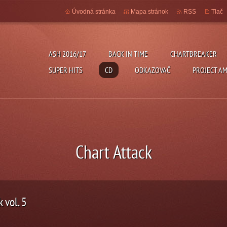
Úvodná stránka
Mapa stránok
RSS
Tlač
ASH 2016/17
BACK IN TIME
CHARTBREAKER
SUPER HITS
CD
ODKAZOVAČ
PROJECT A
Chart Attack
 vol. 5