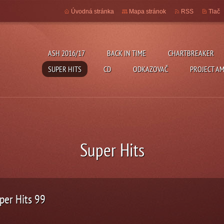
Úvodná stránka
Mapa stránok
RSS
Tlač
ASH 2016/17
BACK IN TIME
CHARTBREAKER
SUPER HITS
CD
ODKAZOVAČ
PROJECT A
Super Hits
per Hits 99